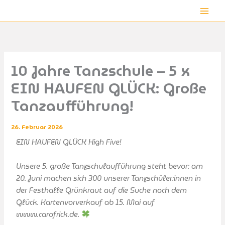
Zum
Mai
Inhalt
Men
springen
10 Jahre Tanzschule – 5 x
EIN HAUFEN GLÜCK: Große
Tanzaufführung!
26. Februar 2026
EIN HAUFEN GLÜCK High Five!
Unsere 5. große Tanzschulaufführung steht bevor: am
20. Juni machen sich 300 unserer Tanzschüler:innen in
der Festhalle Grünkraut auf die Suche nach dem
Glück. Kartenvorverkauf ab 15. Mai auf
www.carofrick.de.