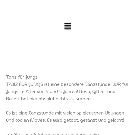
Zum
Inhalt
springen
Tanz für Jungs
TANZ FÜR JUNGS ist eine besondere Tanzstunde NUR für
Jungs im Alter von 4 und 5 Jahren! Rosa, Glitzer und
Ballett hat hier absolut nichts zu suchen!
Es ist eine Tanzstunde mit vielen spielerischen Übungen
und coolen Moves. Es wird getobt, getanzt und gelacht!
Im Alter von 6 Jahren dürfen sie dann in die