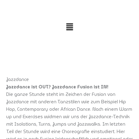
Zum
Inhalt
springen
Jazzdance
Jazzdance ist OUT? Jazzdance Fusion ist IN!
Die ganze Stunde steht im Zeichen der Fusion von
Jazzdance mit anderen Tanzstilen wie zum Beispiel Hip
Hop, Contemporary oder African Dance. Nach einem Warm
up und Exercises widmen wir uns der Jazzdance-Technik
mit Isolations, Turns, Jumps und Jazzwalks. Im letzten
Teil der Stunde wird eine Choreografie einstudiert. Hier
wird es je nach Fusion leidenschaftlich und emotional oder