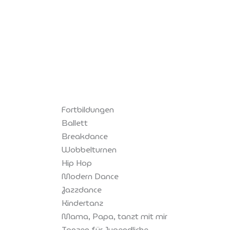
Zum
Inhalt
springen
Fortbildungen
Ballett
Breakdance
Wobbelturnen
Hip Hop
Modern Dance
Jazzdance
Kindertanz
Mama, Papa, tanzt mit mir
Tanzen für Jugendliche