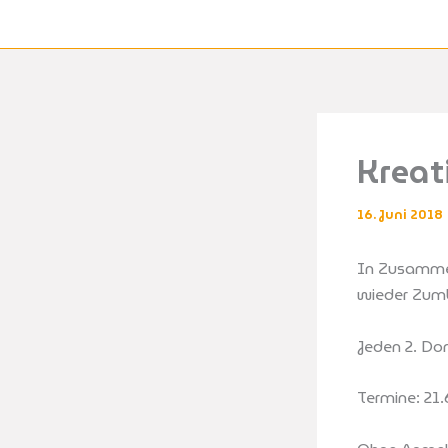
Zum
Inhalt
springen
Kreat
16. Juni 2018
In Zusammen
wieder Zumb
Jeden 2. Do
Termine: 21.6