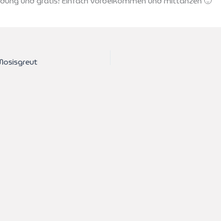
ung und gratis! Einfach vorbeikommen und mittanzen 🙂
Mosisgreut