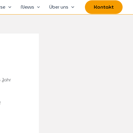
rse
News
Über uns
Kontakt
 Jahr
!