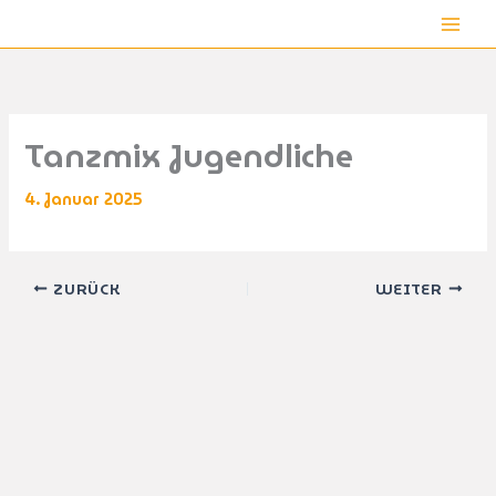
Zum
Mai
Inhalt
Men
springen
Tanzmix Jugendliche
4. Januar 2025
ZURÜCK
WEITER